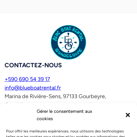
CONTACTEZ-NOUS
+590 690 54 39 17
info@blueboatrental.fr
Marina de Rivière-Sens, 97133 Gourbeyre,
Guadeloupe
Gérer le consentement aux
NOS AUTRES ACTIVITÉS
cookies
Vert Intense — activités nature
Nos hébergements
Pour offrir les meilleures expériences, nous utilisons des technologies
telles que les cookies pour stocker et/ou accéder aux informations des