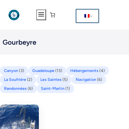
Aller
au
contenu
Gourbeyre
Canyon
(3)
Guadeloupe
(13)
Hébergements
(4)
La Soufrière
(2)
Les Saintes
(5)
Navigation
(6)
Randonnées
(6)
Saint-Martin
(1)