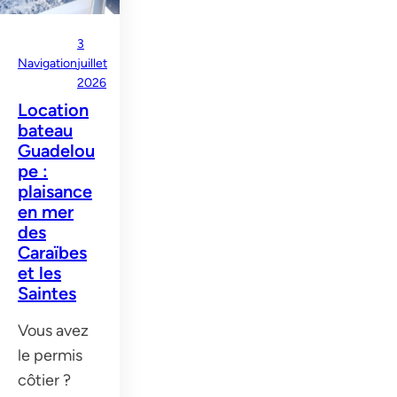
3
Navigation
juillet
2026
Location
bateau
Guadelou
pe :
plaisance
en mer
des
Caraïbes
et les
Saintes
Vous avez
le permis
côtier ?